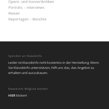
Opern- und Konzertkritiken
Porträts – Interviews
Reisen
Reportagen – Berichte
Spenden an KlassikInfo
Leider ist KlassikInfo nicht kostenlos in der Herstellung. Wenn
Sie KlassikInfo unterstützen, hilft uns das, das Angebot zu
erhalten und auszubauen.
Klassikinfo Mitglied werden
HIER
klicken!