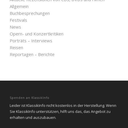
Allgemein
Buchbesprechungen
Festivals
News
Opern- und Konzertkritiken
Porträts – Interviews
Reisen
Reportagen – Berichte
Spenden an KlassikInfo
Leider ist KlassikInfo nicht kostenlos in der Herstellung. Wenn
Sie KlassikInfo unterstützen, hilft uns das, das Angebot zu
erhalten und auszubauen.