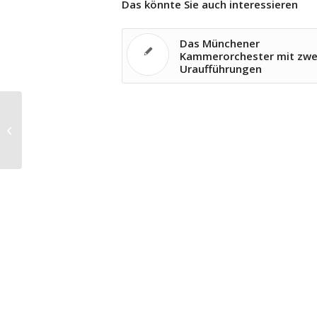
Das könnte Sie auch interessieren
Das Münchener
Kammerorchester mit zwe
Uraufführungen
Beat Furrer erhält Ernst von
Siemens Musikpreis