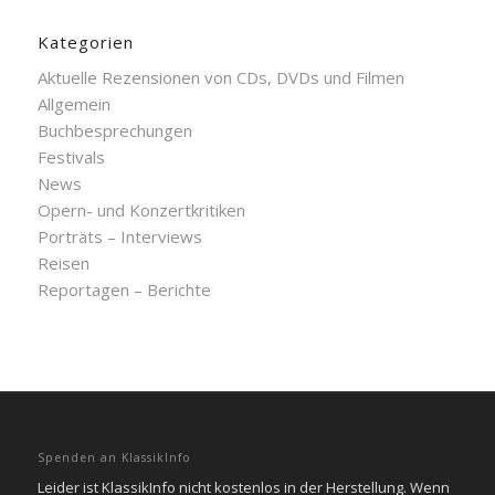
Kategorien
Aktuelle Rezensionen von CDs, DVDs und Filmen
Allgemein
Buchbesprechungen
Festivals
News
Opern- und Konzertkritiken
Porträts – Interviews
Reisen
Reportagen – Berichte
Spenden an KlassikInfo
Leider ist KlassikInfo nicht kostenlos in der Herstellung. Wenn