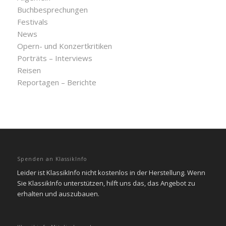
Buchbesprechungen
Festivals
News
Opern- und Konzertkritiken
Porträts – Interviews
Reisen
Reportagen – Berichte
Spenden an KlassikInfo
Leider ist KlassikInfo nicht kostenlos in der Herstellung. Wenn
Sie KlassikInfo unterstützen, hilft uns das, das Angebot zu
erhalten und auszubauen.