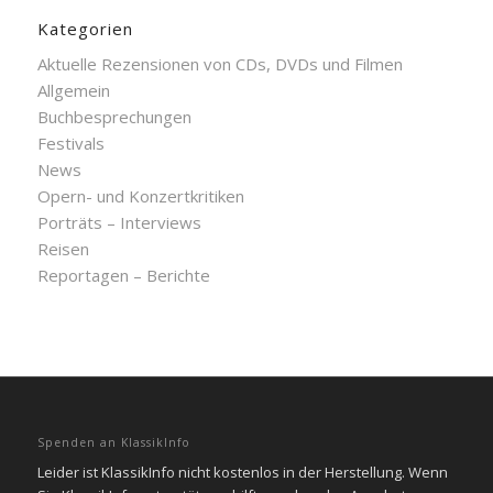
Kategorien
Aktuelle Rezensionen von CDs, DVDs und Filmen
Allgemein
Buchbesprechungen
Festivals
News
Opern- und Konzertkritiken
Porträts – Interviews
Reisen
Reportagen – Berichte
Spenden an KlassikInfo
Leider ist KlassikInfo nicht kostenlos in der Herstellung. Wenn