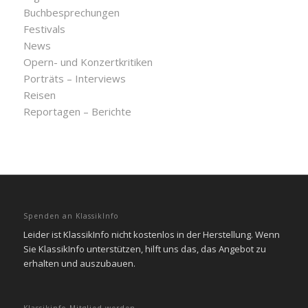
Buchbesprechungen
Festivals
News
Opern- und Konzertkritiken
Porträts – Interviews
Reisen
Reportagen – Berichte
Spenden an KlassikInfo
Leider ist KlassikInfo nicht kostenlos in der Herstellung. Wenn
Sie KlassikInfo unterstützen, hilft uns das, das Angebot zu
erhalten und auszubauen.