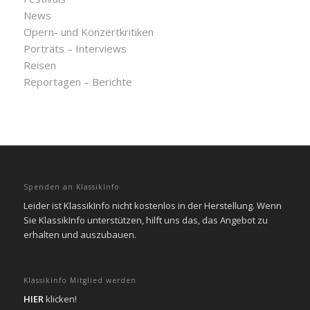
News
Opern- und Konzertkritiken
Porträts – Interviews
Reisen
Reportagen – Berichte
Spenden an KlassikInfo
Leider ist KlassikInfo nicht kostenlos in der Herstellung. Wenn
Sie KlassikInfo unterstützen, hilft uns das, das Angebot zu
erhalten und auszubauen.
Klassikinfo Mitglied werden
HIER
klicken!