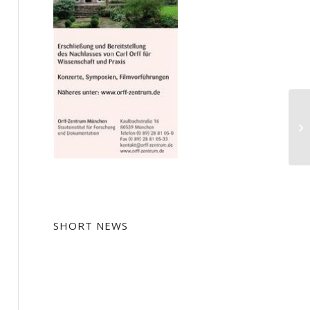
Ma
Ve
Ru
SHORT NEWS