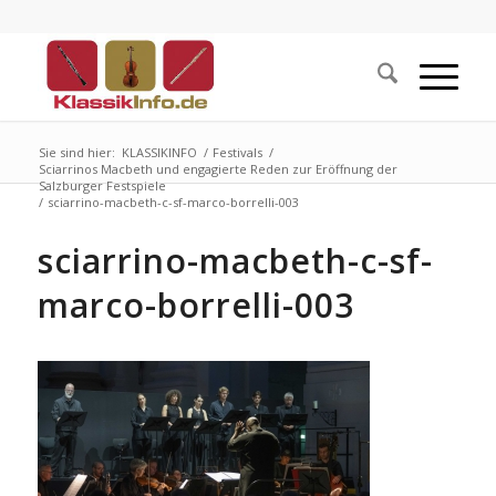
Sie sind hier:
KLASSIKINFO
/
Festivals
/
Sciarrinos Macbeth und engagierte Reden zur Eröffnung der
Salzburger Festspiele
/
sciarrino-macbeth-c-sf-marco-borrelli-003
sciarrino-macbeth-c-sf-
marco-borrelli-003