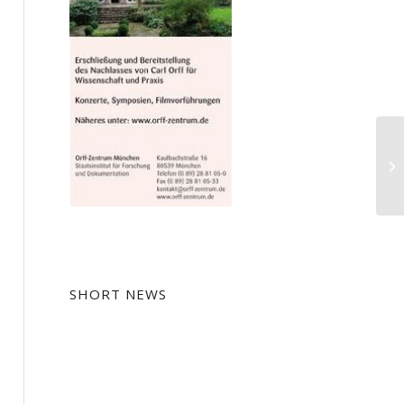
Te
Mu
SHORT NEWS