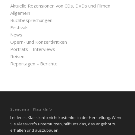
Aktuelle Rezensionen von CDs, DVDs und Filmen
Allgemein
Buchbesprechungen
Festivals
News
Opern- und Konzertkritiken
Porträts – Interviews
Reisen
Reportagen – Berichte
Spenden an KlassikInfo
Leider ist KlassikInfo nicht kostenlos in der Herstellung. Wenn
Sie KlassikInfo unterstützen, hilft uns das, das Angebot zu
erhalten und auszubauen.