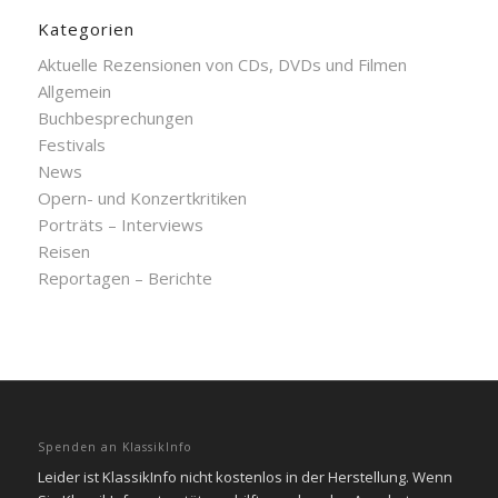
Kategorien
Aktuelle Rezensionen von CDs, DVDs und Filmen
Allgemein
Buchbesprechungen
Festivals
News
Opern- und Konzertkritiken
Porträts – Interviews
Reisen
Reportagen – Berichte
Spenden an KlassikInfo
Leider ist KlassikInfo nicht kostenlos in der Herstellung. Wenn