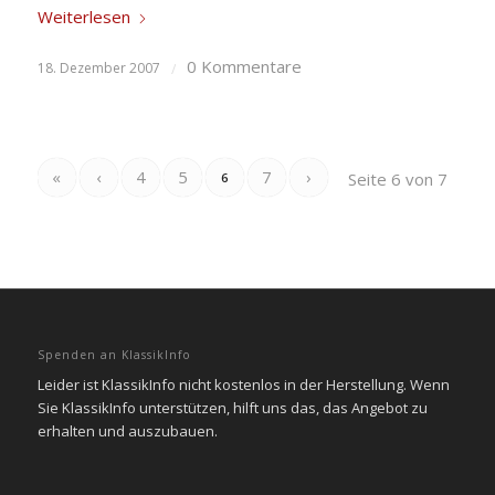
Weiterlesen
0 Kommentare
18. Dezember 2007
/
«
‹
4
5
7
›
Seite 6 von 7
6
Spenden an KlassikInfo
Leider ist KlassikInfo nicht kostenlos in der Herstellung. Wenn
Sie KlassikInfo unterstützen, hilft uns das, das Angebot zu
erhalten und auszubauen.