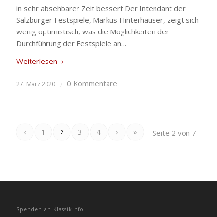
in sehr absehbarer Zeit bessert Der Intendant der
Salzburger Festspiele, Markus Hinterhäuser, zeigt sich
wenig optimistisch, was die Möglichkeiten der
Durchführung der Festspiele an…
Weiterlesen
0 Kommentare
27. März 2020
/
‹
1
3
4
›
»
Seite 2 von 7
2
Spenden an KlassikInfo