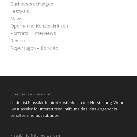
Buchbesprechungen
Festivals
News
Opern- und Konzertkritiken
Porträts – Interviews
Reisen
Reportagen – Berichte
Spenden an KlassikInfo
Leider ist KlassikInfo nicht kostenlos in der Herstellung. Wenn
Sie KlassikInfo unterstützen, hilft uns das, das Angebot zu
erhalten und auszubauen.
Klassikinfo Mitglied werden