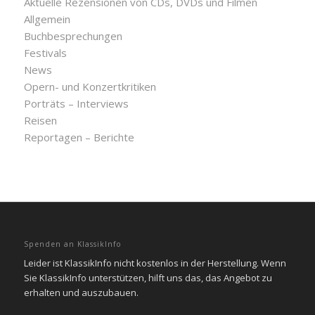
Aktuelle Rezensionen von CDs, DVDs und Filmen
Allgemein
Buchbesprechungen
Festivals
News
Opern- und Konzertkritiken
Porträts – Interviews
Reisen
Reportagen – Berichte
Spenden an KlassikInfo
Leider ist KlassikInfo nicht kostenlos in der Herstellung. Wenn
Sie KlassikInfo unterstützen, hilft uns das, das Angebot zu
erhalten und auszubauen.