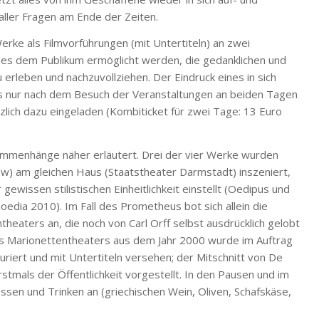
 aller Fragen am Ende der Zeiten.
erke als Filmvorführungen (mit Untertiteln) an zwei
 es dem Publikum ermöglicht werden, die gedanklichen und
rleben und nachzuvollziehen. Der Eindruck eines in sich
gs nur nach dem Besuch der Veranstaltungen an beiden Tagen
rzlich dazu eingeladen (Kombiticket für zwei Tage: 13 Euro
ammenhänge näher erläutert. Drei der vier Werke wurden
w) am gleichen Haus (Staatstheater Darmstadt) inszeniert,
gewissen stilistischen Einheitlichkeit einstellt (Oedipus und
dia 2010). Im Fall des Prometheus bot sich allein die
eaters an, die noch von Carl Orff selbst ausdrücklich gelobt
es Marionettentheaters aus dem Jahr 2000 wurde im Auftrag
uriert und mit Untertiteln versehen; der Mitschnitt von De
tmals der Öffentlichkeit vorgestellt. In den Pausen und im
Essen und Trinken an (griechischen Wein, Oliven, Schafskäse,