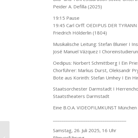
Peider A. Defilla (2025)
19:15 Pause
19:45 Carl Orff: OEDIPUS DER TYRANN (
Friedrich Hölderlin (1804)
Musikalische Leitung: Stefan Blunier I I
José Manuel Vázquez I Choreinstudieru
Oedipus: Norbert Schmittberg I Ein Prie
Chorführer: Markus Durst, Oleksandr Pryt
Bote aus Korinth: Stefan Umhey I Ein H
Staatsorchester Darmstadt I Herrenchor
Staatstheaters Darmstadt
Eine B.O.A. VIDEOFILMKUNST München Pr
__________________________________
Samstag, 26. Juli 2025, 16 Uhr
Die Schweigsame Frau
Filmvorführung
an der Berliner