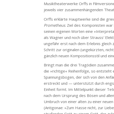
Musiktheaterwerke Orffs in Filmversion
jeweils vier zusammenhängenden Theate
Orffs erklärte Hauptwerke sind die gri
Prometheus
. Ziel des Komponisten war
seinen eigenen Worten eine »Interpretat
als Wagner und noch über Strauss′ Elek
ungefähr erst nach dem Erlebnis gleic
Schritt zur originalen (ungekürzten, nich
gänzlich neuen Kompositionsstil und ei
Bringt man die drei Tragödien zusamme
die »richtige« Reihenfolge, so entsteht
Spannungsbogen, der sich von den Anfän
erstreckt und — unterstützt durch eng
Einheit formt. Im Mittelpunkt dieser Te
nach dem Ursprung des Bösen und allen 
Umbruch von einer alten zu einer neuen
(Antigonae: »Zum Hasse nicht, zur Lieb
strafenden Gott zu einem Gott, der zule