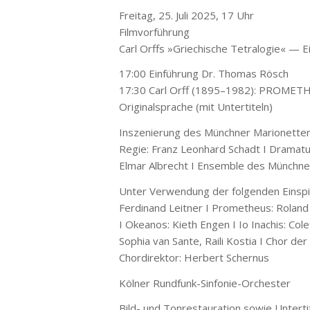
Freitag, 25. Juli 2025, 17 Uhr
Filmvorführung
Carl Orffs »Griechische Tetralogie« — Ei
17:00 Einführung Dr. Thomas Rösch
17:30 Carl Orff (1895–1982): PROMETHEU
Originalsprache (mit Untertiteln)
Inszenierung des Münchner Marionette
Regie: Franz Leonhard Schadt I Dramatu
Elmar Albrecht I Ensemble des Münchne
Unter Verwendung der folgenden Einspie
Ferdinand Leitner I Prometheus: Roland
I Okeanos: Kieth Engen I Io Inachis: Col
Sophia van Sante, Raili Kostia I Chor 
Chordirektor: Herbert Schernus
Kölner Rundfunk-Sinfonie-Orchester
Bild- und Tonrestauration sowie Untert