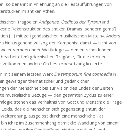
en, so benannt in Anlehnung an die Festaufführungen von
rstücken im antiken Athen.
echischen Tragödien
Antigonae
,
Oedipus
der
Tyrann
und
 keine Rekonstruktion des antiken Dramas, sondern gemäß
ion […] mit zeitgenössischen musikalischen Mitteln«. Anders
tra hinausgehend vollzog der Komponist damit — nicht von
h zweier verheerender Weltkriege — den entscheidenden
t bearbeiteten) griechischen Tragödie, für die er einen
ne vollkommen andere Orchesterbesetzung kreierte.
n mit seinem letzten Werk
De temporum fine comoedia
in
 ein gewaltiger thematischer und gedanklicher
gen der Menschheit bis zur Vision des Endes der Zeiten
ste musikalische Bezüge — den gesamten Zyklus zu einer
tralogie stehen das Verhältnis von Gott und Mensch; die Frage
Leids, das die Menschen sich gegenseitig antun; der
 Weltordnung, ausgelöst durch eine menschliche Tat
e bin ich«); im Zusammenhang damit die Wandlung von einem
tzt alles von ihm Geschaffene wieder in sich auf- und