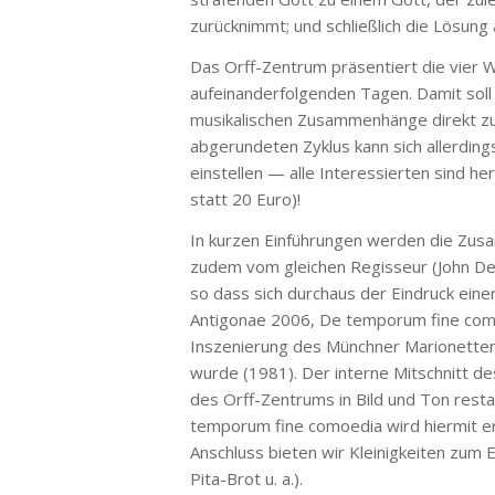
zurücknimmt; und schließlich die Lösung
Das Orff-Zentrum präsentiert die vier W
aufeinanderfolgenden Tagen. Damit soll
musikalischen Zusammenhänge direkt zu e
abgerundeten Zyklus kann sich allerdin
einstellen — alle Interessierten sind he
statt 20 Euro)!
In kurzen Einführungen werden die Zus
zudem vom gleichen Regisseur (John De
so dass sich durchaus der Eindruck einer 
Antigonae 2006, De temporum fine comoe
Inszenierung des Münchner Marionettenth
wurde (1981). Der interne Mitschnitt d
des Orff-Zentrums in Bild und Ton resta
temporum fine comoedia wird hiermit ers
Anschluss bieten wir Kleinigkeiten zum 
Pita-Brot u. a.).