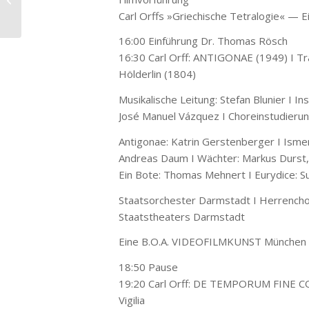
Staatsoper
Carl Orffs »Griechische Tetralogie« — Ei
16:00 Einführung Dr. Thomas Rösch
16:30 Carl Orff: ANTIGONAE (1949) I Tr
Hölderlin (1804)
Musikalische Leitung: Stefan Blunier I I
José Manuel Vázquez I Choreinstudieru
Antigonae: Katrin Gerstenberger I Ismen
Andreas Daum I Wächter: Markus Durst, J
Ein Bote: Thomas Mehnert I Eurydice: S
Staatsorchester Darmstadt I Herrenchor
Staatstheaters Darmstadt
Eine B.O.A. VIDEOFILMKUNST München Pr
18:50 Pause
19:20 Carl Orff: DE TEMPORUM FINE C
Vigilia