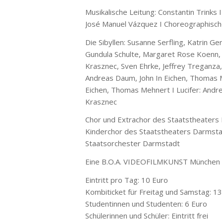
Musikalische Leitung: Constantin Trinks
José Manuel Vázquez I Choreographische
Die Sibyllen: Susanne Serfling, Katrin Ge
Gundula Schulte, Margaret Rose Koenn, 
Krasznec, Sven Ehrke, Jeffrey Treganza,
Andreas Daum, John In Eichen, Thomas M
Eichen, Thomas Mehnert I Lucifer: Andre
Krasznec
Chor und Extrachor des Staatstheaters 
Kinderchor des Staatstheaters Darmstad
Staatsorchester Darmstadt
Eine B.O.A. VIDEOFILMKUNST München Pro
Eintritt pro Tag: 10 Euro
Kombiticket für Freitag und Samstag: 1
Studentinnen und Studenten: 6 Euro
Schülerinnen und Schüler: Eintritt frei