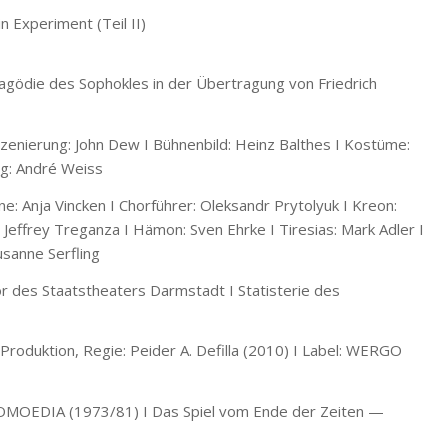
n Experiment (Teil II)
agödie des Sophokles in der Übertragung von Friedrich
nszenierung: John Dew I Bühnenbild: Heinz Balthes I Kostüme:
ng: André Weiss
e: Anja Vincken I Chorführer: Oleksandr Prytolyuk I Kreon:
effrey Treganza I Hämon: Sven Ehrke I Tiresias: Mark Adler I
usanne Serfling
 des Staatstheaters Darmstadt I Statisterie des
oduktion, Regie: Peider A. Defilla (2010) I Label: WERGO
OMOEDIA (1973/81) I Das Spiel vom Ende der Zeiten —