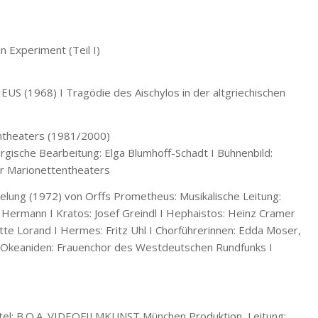
n Experiment (Teil I)
S (1968) I Tragödie des Aischylos in der altgriechischen
ntheaters (1981/2000)
rgische Bearbeitung: Elga Blumhoff-Schadt I Bühnenbild:
r Marionettentheaters
lung (1972) von Orffs Prometheus: Musikalische Leitung:
 Hermann I Kratos: Josef Greindl I Hephaistos: Heinz Cramer
ette Lorand I Hermes: Fritz Uhl I Chorführerinnen: Edda Moser,
der Okeaniden: Frauenchor des Westdeutschen Rundfunks I
itel: B.O.A. VIDEOFILMKUNST München Produktion, Leitung: