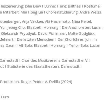
 I Inszenierung: John Dew I Bühne: Heinz Balthes I Kostüme:
 Mitarbeit: Mei Hong Lin I Choreinstudierung: André Weiss
rstenberger, Anja Vincken, Aki Hashimoto, Niina Keitel,
Yun Jeong Cho, Elisabeth Hornung I Die Anachoreten: Lucian
 Oleksandr Prytolyuk, David Pichlmaier, Malte Godglück,
ehnert I Die letzten Menschen I Der Chorführer: John In
as Daum I Alt-Solo: Elisabeth Hornung I Tenor-Solo: Lucian
Darmstadt I Chor des Musikvereins Darmstadt e. V. I
t I Statisterie des Staatstheaters Darmstadt I
duktion, Regie: Peider A. Defilla (2024)
3 Euro