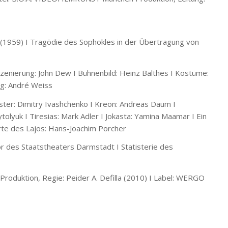
1959) I Tragödie des Sophokles in der Übertragung von
nszenierung: John Dew I Bühnenbild: Heinz Balthes I Kostüme:
ng: André Weiss
ster: Dimitry Ivashchenko I Kreon: Andreas Daum I
olyuk I Tiresias: Mark Adler I Jokasta: Yamina Maamar I Ein
irte des Lajos: Hans-Joachim Porcher
 des Staatstheaters Darmstadt I Statisterie des
oduktion, Regie: Peider A. Defilla (2010) I Label: WERGO