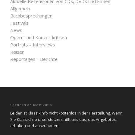
Aktuelle Rezensionen von CDs, DVDs und Filmen
Allgemein
Buchbesprechungen
Festivals
News
Opern- und Konzertkritiken
Porträts – Interviews
Reisen
Reportagen – Berichte
Spenden an KlassikInfo
Leider ist KlassikInfo nicht kostenlos in der Herstellung. Wenn
Sie KlassikInfo unterstützen, hilft uns das, das Angebot zu
erhalten und auszubauen.