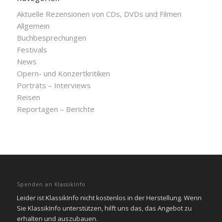
Aktuelle Rezensionen von CDs, DVDs und Filmen
Allgemein
Buchbesprechungen
Festivals
News
Opern- und Konzertkritiken
Porträts – Interviews
Reisen
Reportagen – Berichte
Spenden an KlassikInfo
Leider ist KlassikInfo nicht kostenlos in der Herstellung. Wenn
Sie KlassikInfo unterstützen, hilft uns das, das Angebot zu
erhalten und auszubauen.