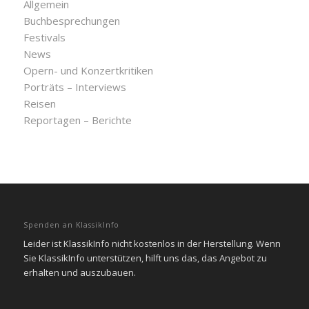
Allgemein
Buchbesprechungen
Festivals
News
Opern- und Konzertkritiken
Porträts – Interviews
Reisen
Reportagen – Berichte
Spenden an KlassikInfo
Leider ist KlassikInfo nicht kostenlos in der Herstellung. Wenn
Sie KlassikInfo unterstützen, hilft uns das, das Angebot zu
erhalten und auszubauen.