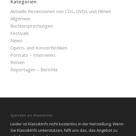
Kategorien
Aktuelle Rezensionen von CDs, DVDs und Filmen
Allgemein
Buchbesprechungen
Festivals
News
Opern- und Konzertkritiken
Porträts – Interviews
Reisen
Reportagen – Berichte
Spenden an KlassikInfo
Leider ist KlassikInfo nicht kostenlos in der Herstellung. Wenn
Sie KlassikInfo unterstützen, hilft uns das, das Angebot zu