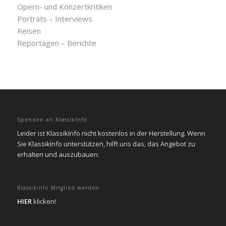
Opern- und Konzertkritiken
Porträts – Interviews
Reisen
Reportagen – Berichte
Spenden an KlassikInfo
Leider ist KlassikInfo nicht kostenlos in der Herstellung. Wenn
Sie KlassikInfo unterstützen, hilft uns das, das Angebot zu
erhalten und auszubauen.
Klassikinfo Mitglied werden
HIER
klicken!