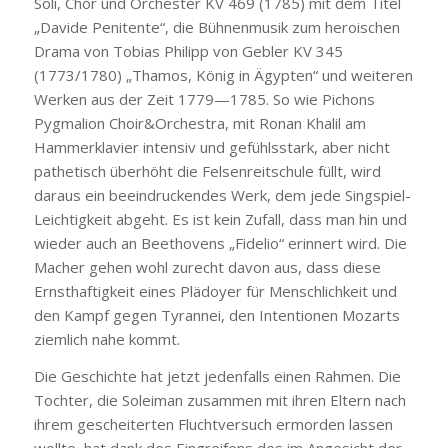
Soli, Chor und Orchester KV 469 (1785) mit dem Titel
„Davide Penitente“, die Bühnenmusik zum heroischen
Drama von Tobias Philipp von Gebler KV 345
(1773/1780) „Thamos, König in Ägypten“ und weiteren
Werken aus der Zeit 1779—1785. So wie Pichons
Pygmalion Choir&Orchestra, mit Ronan Khalil am
Hammerklavier intensiv und gefühlsstark, aber nicht
pathetisch überhöht die Felsenreitschule füllt, wird
daraus ein beeindruckendes Werk, dem jede Singspiel-
Leichtigkeit abgeht. Es ist kein Zufall, dass man hin und
wieder auch an Beethovens „Fidelio“ erinnert wird. Die
Macher gehen wohl zurecht davon aus, dass diese
Ernsthaftigkeit eines Plädoyer für Menschlichkeit und
den Kampf gegen Tyrannei, den Intentionen Mozarts
ziemlich nahe kommt.
Die Geschichte hat jetzt jedenfalls einen Rahmen. Die
Tochter, die Soleiman zusammen mit ihren Eltern nach
ihrem gescheiterten Fluchtversuch ermorden lassen
wollte, hat dank des Eingreifens des im Angesicht der