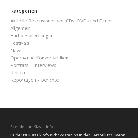
Kategorien
Aktuelle Rezensionen von CDs, DVDs und Filmen
Allgemein
Buchbesprechungen
Festivals
News
Opern- und Konzertkritiken
Porträts – Interviews
Reisen
Reportagen – Berichte
Spenden an KlassikInfo
Leider ist KlassikInfo nicht kostenlos in der Herstellung. Wenn