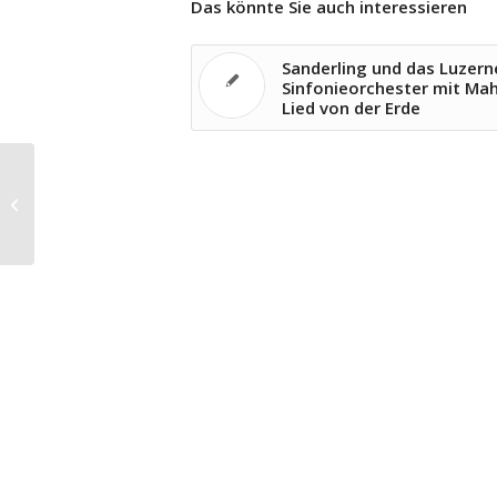
Das könnte Sie auch interessieren
Sanderling und das Luzern
Sinfonieorchester mit Mah
Lied von der Erde
Oper Dantons Tod am
Gärtnerplatztheater