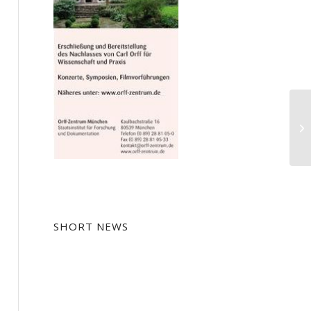
Le
St
SHORT NEWS