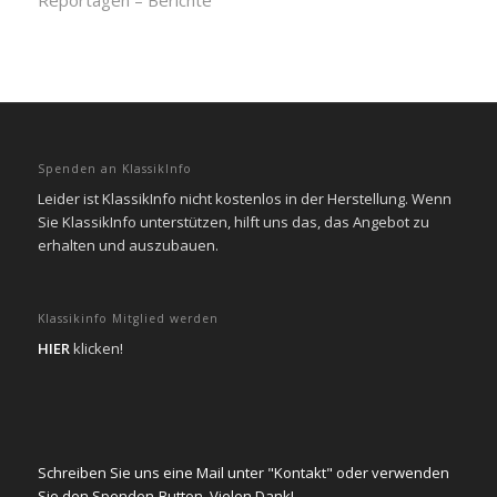
Reportagen – Berichte
Spenden an KlassikInfo
Leider ist KlassikInfo nicht kostenlos in der Herstellung. Wenn
Sie KlassikInfo unterstützen, hilft uns das, das Angebot zu
erhalten und auszubauen.
Klassikinfo Mitglied werden
HIER
klicken!
Schreiben Sie uns eine Mail unter "Kontakt" oder verwenden
Sie den Spenden-Button. Vielen Dank!