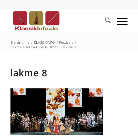
Sie sind hier:
KLASSIKINFO
/
Festivals
/
Lakmé am Opernhaus Oman
/
lakme 8
lakme 8