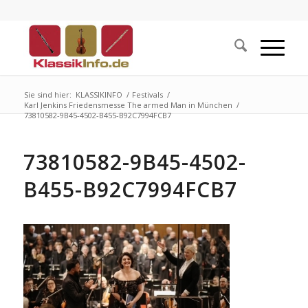
Sie sind hier:
KLASSIKINFO
/
Festivals
/
Karl Jenkins Friedensmesse The armed Man in München
/
73810582-9B45-4502-B455-B92C7994FCB7
73810582-9B45-4502-
B455-B92C7994FCB7