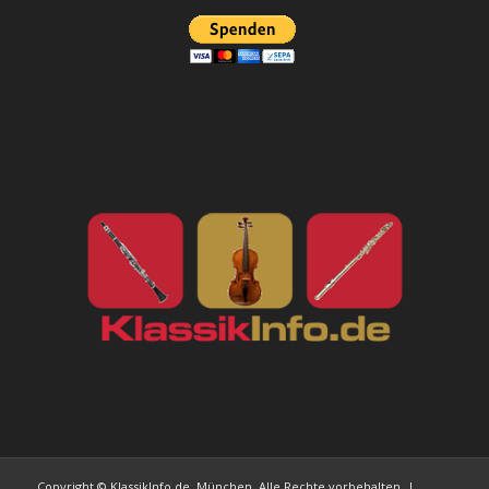
Copyright © KlassikInfo.de, München. Alle Rechte vorbehalten. |