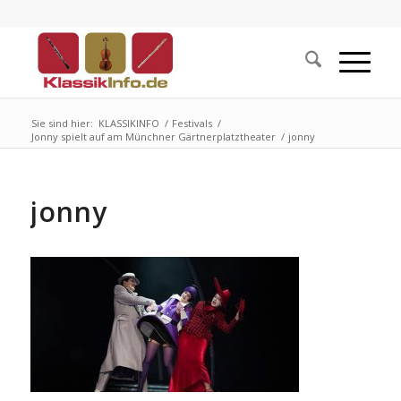
Sie sind hier:
KLASSIKINFO
/
Festivals
/
Jonny spielt auf am Münchner Gärtnerplatztheater
/
jonny
jonny