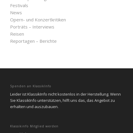
Festivals
News
Opern- und Konzertkritiken
Porträts – Interviews
Reisen
Reportagen – Berichte
Spenden an KlassikInfo
Leider ist KlassikInfo nicht kostenlos in der Herstellung. Wenn
Sie KlassikInfo unterstützen, hilft uns das, das Angebot zu
erhalten und auszubauen.
Klassikinfo Mitglied werden