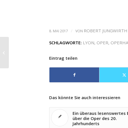
/
ROBERT JUNGWIRTH
8. MAI 2017
VON
SCHLAGWORTE:
LYON
,
OPER
,
OPERHA
Leipzig benennt Platz nach Kurt
Masur
Eintrag teilen
Das könnte Sie auch interessieren
Ein überaus lesenswertes
über die Oper des 20.
Jahrhunderts