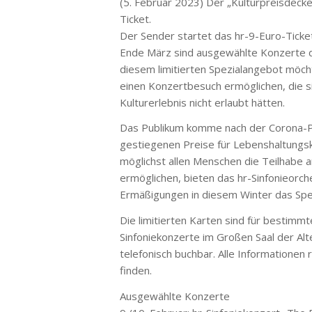
(5. Februar 2023) Der „Kulturpreisdecke
Ticket.
Der Sender startet das hr-9-Euro-Ticket
Ende März sind ausgewählte Konzerte de
diesem limitierten Spezialangebot möc
einen Konzertbesuch ermöglichen, die s
Kulturerlebnis nicht erlaubt hätten.
Das Publikum komme nach der Corona-Pa
gestiegenen Preise für Lebenshaltungsk
möglichst allen Menschen die Teilhabe a
ermöglichen, bieten das hr-Sinfonieorch
Ermäßigungen in diesem Winter das Spez
Die limitierten Karten sind für bestimm
Sinfoniekonzerte im Großen Saal der Alte
telefonisch buchbar. Alle Informationen 
finden.
Ausgewählte Konzerte