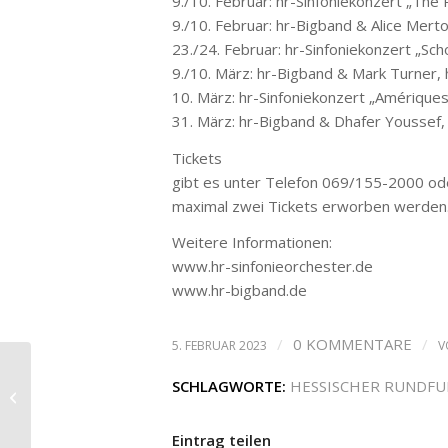
9./10. Februar: hr-Sinfoniekonzert „The 
9./10. Februar: hr-Bigband & Alice Mert
23./24. Februar: hr-Sinfoniekonzert „Sc
9./10. März: hr-Bigband & Mark Turner,
10. März: hr-Sinfoniekonzert „Amériques
31. März: hr-Bigband & Dhafer Youssef,
Tickets
gibt es unter Telefon 069/155-2000 ode
maximal zwei Tickets erworben werden. 
Weitere Informationen:
www.hr-sinfonieorchester.de
www.hr-bigband.de
/
0 KOMMENTARE
/
5. FEBRUAR 2023
V
SCHLAGWORTE:
HESSISCHER RUNDF
Jürgen Flimm ist tot
Eintrag teilen