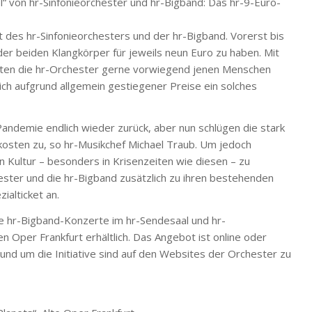
l“ von hr-Sinfonieorchester und hr-Bigband: Das hr-9-Euro-
 des hr-Sinfonieorchesters und der hr-Bigband. Vorerst bis
r beiden Klangkörper für jeweils neun Euro zu haben. Mit
hten die hr-Orchester gerne vorwiegend jenen Menschen
ich aufgrund allgemein gestiegener Preise ein solches
ndemie endlich wieder zurück, aber nun schlügen die stark
osten zu, so hr-Musikchef Michael Traub. Um jedoch
n Kultur – besonders in Krisenzeiten wie diesen – zu
ester und die hr-Bigband zusätzlich zu ihren bestehenden
ialticket an.
te hr-Bigband-Konzerte im hr-Sendesaal und hr-
n Oper Frankfurt erhältlich. Das Angebot ist online oder
rund um die Initiative sind auf den Websites der Orchester zu