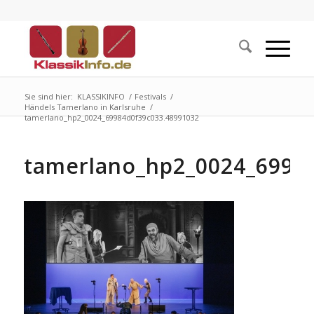
Sie sind hier:
KLASSIKINFO
/
Festivals
/
Händels Tamerlano in Karlsruhe
/
tamerlano_hp2_0024_69984d0f39c033.48991032
tamerlano_hp2_0024_6998