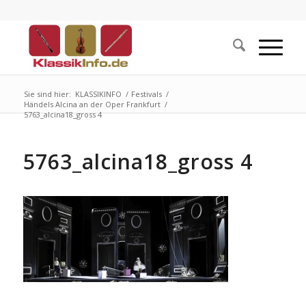
Sie sind hier:
KLASSIKINFO
/
Festivals
/
Händels Alcina an der Oper Frankfurt
/
5763_alcina18_gross 4
5763_alcina18_gross 4