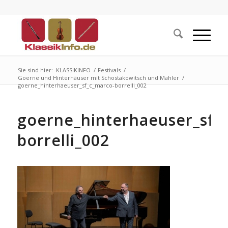
Sie sind hier:
KLASSIKINFO
/
Festivals
/
Goerne und Hinterhäuser mit Schostakowitsch und Mahler
/
goerne_hinterhaeuser_sf_c_marco-borrelli_002
goerne_hinterhaeuser_sf_
borrelli_002