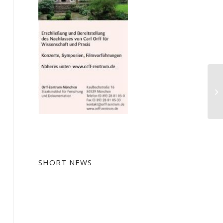
Ho
En
SHORT NEWS