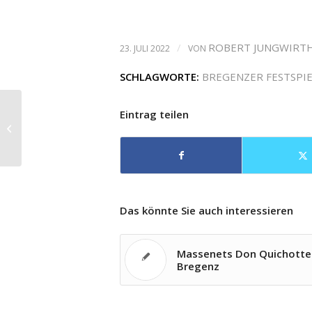
/
ROBERT JUNGWIRT
23. JULI 2022
VON
SCHLAGWORTE:
BREGENZER FESTSPI
Eintrag teilen
Currentzis dirigiert Schostakowitsch
bei den Salzburger Festspielen
Das könnte Sie auch interessieren
Massenets Don Quichotte 
Bregenz