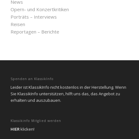
News
Opern- und Konzertkritiken
Porträts – Interviews
Reisen
Reportagen – Berichte
Spenden an KlassikInfo
Leider ist KlassikInfo nicht kostenlos in der Herstellung. Wenn
Sie KlassikInfo unterstützen, hilft uns das, das Angebot zu
erhalten und auszubauen.
Klassikinfo Mitglied werden
HIER
klicken!