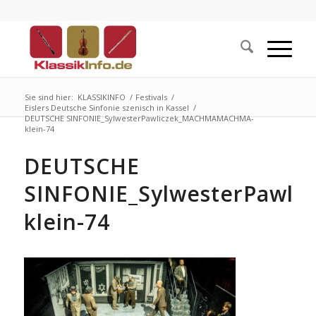
Sie sind hier:
KLASSIKINFO
/
Festivals
/
Eislers Deutsche Sinfonie szenisch in Kassel
/
DEUTSCHE SINFONIE_SylwesterPawliczek_MACHMAMACHMA-
klein-74
DEUTSCHE
SINFONIE_SylwesterPawl
klein-74