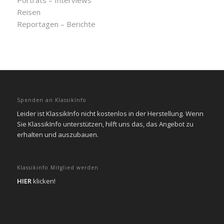
Porträts – Interviews
Reisen
Reportagen – Berichte
Spenden an KlassikInfo
Leider ist KlassikInfo nicht kostenlos in der Herstellung. Wenn
Sie KlassikInfo unterstützen, hilft uns das, das Angebot zu
erhalten und auszubauen.
Klassikinfo Mitglied werden
HIER
klicken!