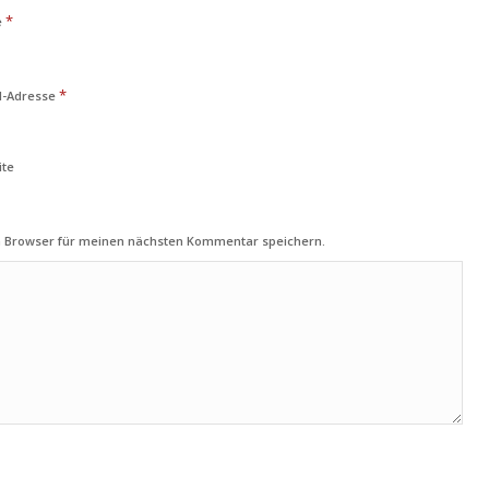
*
e
*
l-Adresse
ite
m Browser für meinen nächsten Kommentar speichern.