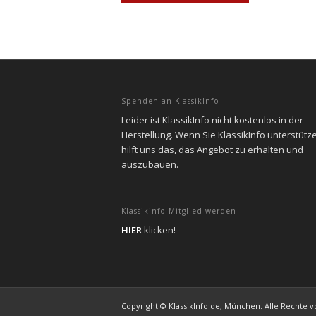
Spenden an KlassikInfo
Leider ist KlassikInfo nicht kostenlos in der
Herstellung. Wenn Sie KlassikInfo unterstütz
hilft uns das, das Angebot zu erhalten und
auszubauen.
Klassikinfo Mitglied werden
HIER
klicken!
Copyright © KlassikInfo.de, München. Alle Rechte