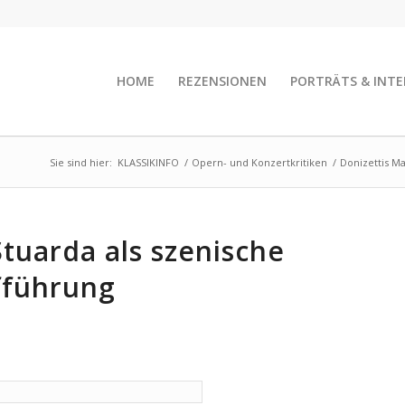
HOME
REZENSIONEN
PORTRÄTS & INTE
Sie sind hier:
KLASSIKINFO
/
Opern- und Konzertkritiken
/
Donizettis M
Stuarda als szenische
fführung