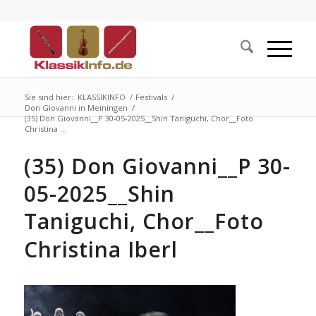
Sie sind hier:
KLASSIKINFO
/
Festivals
/
Don Giovanni in Meiningen
/
(35) Don Giovanni__P 30-05-2025__Shin Taniguchi, Chor__Foto
Christina ...
(35) Don Giovanni__P 30-
05-2025__Shin
Taniguchi, Chor__Foto
Christina Iberl