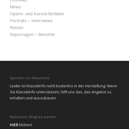
News
Opern- und Konzertkritiken
Porträts – Interviews
Reisen
Reportagen – Berichte
Spenden an KlassikInfo
Leider ist KlassikInfo nicht kostenlos in der Herstellung. Wenn
Sie KlassikInfo unterstützen, hilft uns das, das Angebot zu
erhalten und auszubauen.
Klassikinfo Mitglied werden
HIER
klicken!