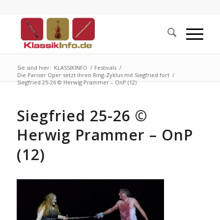
Sie sind hier:
KLASSIKINFO
/
Festivals
/
Die Pariser Oper setzt ihren Ring-Zyklus mit Siegfried fort
/
Siegfried 25-26 © Herwig Prammer – OnP (12)
Siegfried 25-26 ©
Herwig Prammer – OnP
(12)