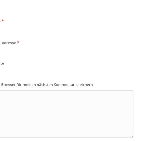
*
e
*
l-Adresse
ite
m Browser für meinen nächsten Kommentar speichern.