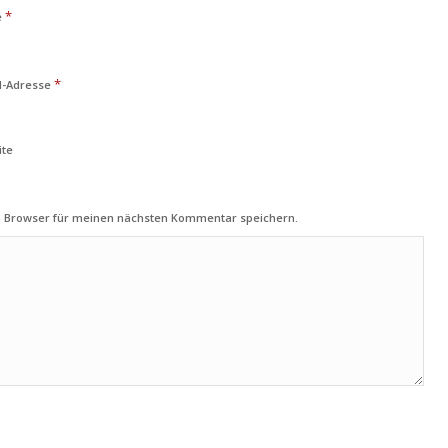
*
e
*
l-Adresse
ite
m Browser für meinen nächsten Kommentar speichern.