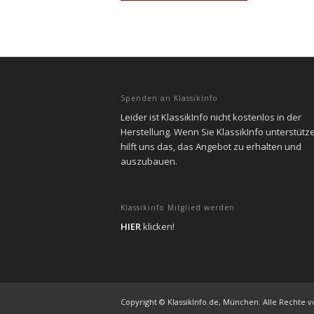
Spenden an KlassikInfo
Leider ist KlassikInfo nicht kostenlos in der
Herstellung. Wenn Sie KlassikInfo unterstütz
hilft uns das, das Angebot zu erhalten und
auszubauen.
Klassikinfo Mitglied werden
HIER
klicken!
Copyright © KlassikInfo.de, München. Alle Rechte