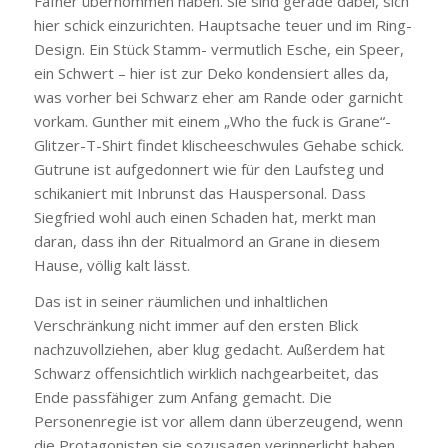
Fafner übernommen haben. Sie sind gerade dabei, sich
hier schick einzurichten. Hauptsache teuer und im Ring-
Design. Ein Stück Stamm- vermutlich Esche, ein Speer,
ein Schwert – hier ist zur Deko kondensiert alles da,
was vorher bei Schwarz eher am Rande oder garnicht
vorkam. Gunther mit einem „Who the fuck is Grane“-
Glitzer-T-Shirt findet klischeeschwules Gehabe schick.
Gutrune ist aufgedonnert wie für den Laufsteg und
schikaniert mit Inbrunst das Hauspersonal. Dass
Siegfried wohl auch einen Schaden hat, merkt man
daran, dass ihn der Ritualmord an Grane in diesem
Hause, völlig kalt lässt.
Das ist in seiner räumlichen und inhaltlichen
Verschränkung nicht immer auf den ersten Blick
nachzuvollziehen, aber klug gedacht. Außerdem hat
Schwarz offensichtlich wirklich nachgearbeitet, das
Ende passfähiger zum Anfang gemacht. Die
Personenregie ist vor allem dann überzeugend, wenn
die Protagonisten sie sozusagen verinnerlicht haben.