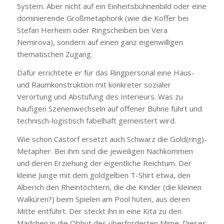
System. Aber nicht auf ein Einheitsbühnenbild oder eine
dominierende Großmetaphorik (wie die Koffer bei
Stefan Herheim oder Ringscheiben bei Vera
Nemirova), sondern auf einen ganz eigenwilligen
thematischen Zugang.
Dafür errichtete er für das Ringpersonal eine Haus-
und Raumkonstruktion mit konkreter sozialer
Verortung und Abstufung des Interieurs. Was zu
häufigen Szenenwechseln auf offener Bühne führt und
technisch-logistisch fabelhaft gemeistert wird.
Wie schon Castorf ersetzt auch Schwarz die Gold(ring)-
Metapher. Bei ihm sind die jeweiligen Nachkommen
und deren Erziehung der eigentliche Reichtum. Der
kleine Junge mit dem goldgelben T-Shirt etwa, den
Alberich den Rheintöchtern, die die Kinder (die kleinen
Walküren?) beim Spielen am Pool hüten, aus deren
Mitte entführt. Der steckt ihn in eine Kita zu den
Mädchen in die Obhut des überforderten Mime. Dieses