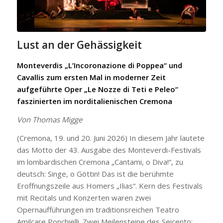
Lust an der Gehässigkeit
Monteverdis „L’Incoronazione di Poppea“ und
Cavallis zum ersten Mal in moderner Zeit
aufgeführte Oper „Le Nozze di Teti e Peleo“
faszinierten im norditalienischen Cremona
Von Thomas Migge
(Cremona, 19. und 20. Juni 2026) In diesem Jahr lautete
das Motto der 43. Ausgabe des Monteverdi-Festivals
im lombardischen Cremona „Cantami, o Diva!“, zu
deutsch: Singe, o Göttin! Das ist die berühmte
Eroffnungszeile aus Homers „Ilias“. Kern des Festivals
mit Recitals und Konzerten waren zwei
Opernaufführungen im traditionsreichen Teatro
Amilcare Ponchielli. Zwei Meilensteine des Seicento: