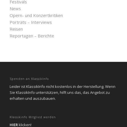
Festivals
News
Opern- und Konzertkritiken
Porträts – Interviews
Reisen
Reportagen – Berichte
Spenden an KlassikInfo
Leider ist KlassikInfo nicht kostenlos in der Herstellung. Wenn
Sie KlassikInfo unterstützen, hilft uns das, das Angebot zu
erhalten und auszubauen.
Klassikinfo Mitglied werden
HIER
klicken!