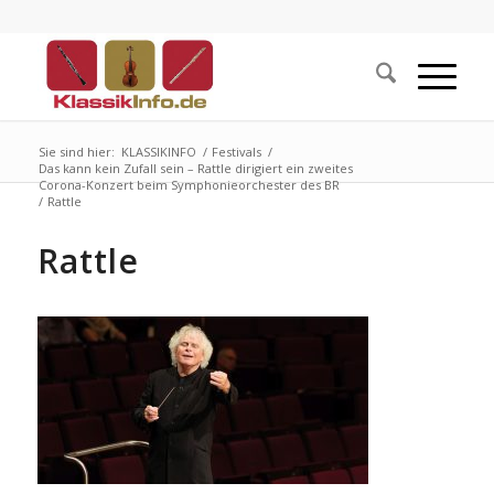
Sie sind hier:
KLASSIKINFO
/
Festivals
/
Das kann kein Zufall sein – Rattle dirigiert ein zweites
Corona-Konzert beim Symphonieorchester des BR
/
Rattle
Rattle