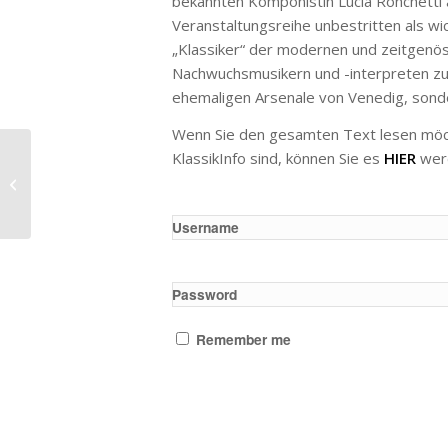
bekannten Komponistin Lucia Ronchetti a
Veranstaltungsreihe unbestritten als wic
„Klassiker“ der modernen und zeitgenö
Nachwuchsmusikern und -interpreten zu
ehemaligen Arsenale von Venedig, sonde
Wenn Sie den gesamten Text lesen möchte
KlassikInfo sind, können Sie es
HIER
wer
Vivaldis Il Giustino an der Berliner
Staatsoper
Username
Password
Remember me