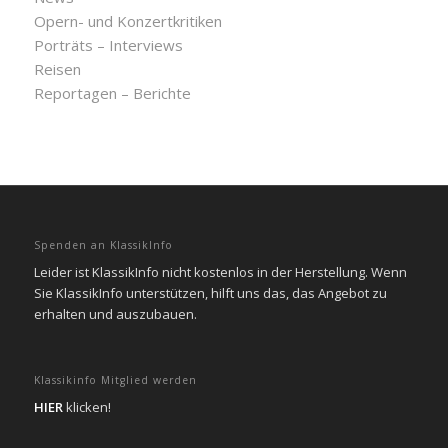
Opern- und Konzertkritiken
Porträts – Interviews
Reisen
Reportagen – Berichte
Spenden an KlassikInfo
Leider ist KlassikInfo nicht kostenlos in der Herstellung. Wenn
Sie KlassikInfo unterstützen, hilft uns das, das Angebot zu
erhalten und auszubauen.
Klassikinfo Mitglied werden
HIER
klicken!