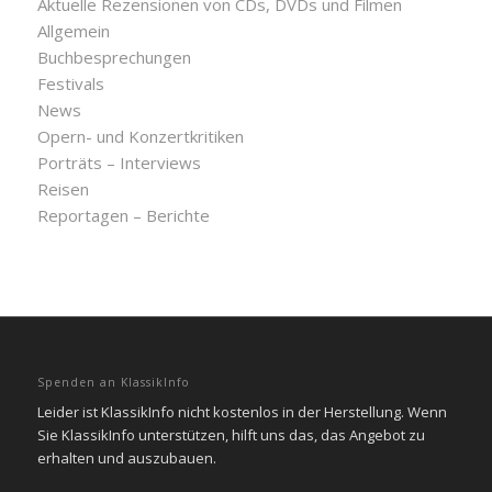
Aktuelle Rezensionen von CDs, DVDs und Filmen
Allgemein
Buchbesprechungen
Festivals
News
Opern- und Konzertkritiken
Porträts – Interviews
Reisen
Reportagen – Berichte
Spenden an KlassikInfo
Leider ist KlassikInfo nicht kostenlos in der Herstellung. Wenn
Sie KlassikInfo unterstützen, hilft uns das, das Angebot zu
erhalten und auszubauen.